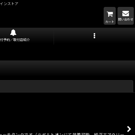
インストア
問い合わせ
カート
取付予約／取付店紹介
閉じる
ルキャッチタンクです（※ボルトオンにて装着可能。純正エアクリー