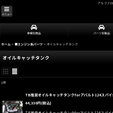
アルファ
メニュー
車種別商品
パーツ別製品
ホーム
>
■エンジン系パーツ
>
オイルキャッチタンク
オイルキャッチタンク
1
件
表示数
:
TB推奨オイルキャッチタンクforアバルト124スパイダ
並び順
:
44,330
円
(税込)
TB推奨オイルキャッチタンクforアバルト124ス