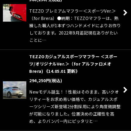
絞り込む
TEZZO プレミアムマフラー＜スポーツVer.＞
（for Brera）●納期：TEZZOマフラーは、熟
練した職人が1本ずつハンドメイドによりお作り
しております。2022年9月追記現在ありがたい
ことに…
TEZZOカジュアルスポーツマフラー ＜スポー
ツ/オリジナルVer.＞（for アルファロメオ
Brera) 《14.05.01 更新》
294,250
円
(税込)
Newモデル誕生！！性能はそのまま、高いクオ
リティーをお求め易い価格で、カジュアルスポ
ーツシリーズ新登場2分割採用により角度微調整
が可能になりました。位置決めの正確性を高
め、よりバンパー内にピッタリと…