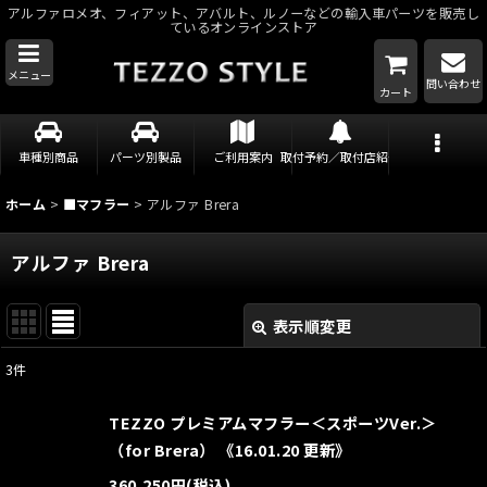
アルファロメオ、フィアット、アバルト、ルノーなどの輸入車パーツを販売し
ているオンラインストア
メニュー
問い合わせ
カート
車種別商品
パーツ別製品
ご利用案内
取付予約／取付店紹介
ホーム
>
■マフラー
>
アルファ Brera
アルファ Brera
表示順変更
閉じる
3
件
表示数
:
TEZZO プレミアムマフラー＜スポーツVer.＞
並び順
:
（for Brera） 《16.01.20 更新》
360,250
円
(税込)