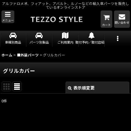
アルファロメオ、フィアット、アバルト、ルノーなどの輸入車パーツを販売し
ているオンラインストア
メニュー
問い合わせ
カート
車種別商品
パーツ別製品
ご利用案内
取付予約／取付店紹介
ホーム
>
■外装パーツ
>
グリルカバー
グリルカバー
表示順変更
閉じる
0
件
表示数
:
並び順
: