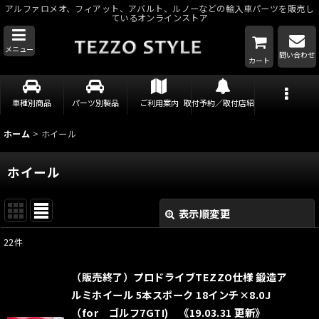
アルファロメオ、フィアット、アバルト、ルノーなどの輸入車パーツを販売し
ているオンラインストア
メニュー
問い合わせ
カート
車種別商品
パーツ別製品
ご利用案内
取付予約／取付店紹介
ホーム
>
ホイール
ホイール
表示順変更
閉じる
22
件
表示数
:
（販売終了）プロドライブTEZZO仕様 鍛造ア
並び順
:
ルミホイール 5本スポーク 18インチ×8.0J
（for ゴルフ7GTI) 《19.03.31 更新》