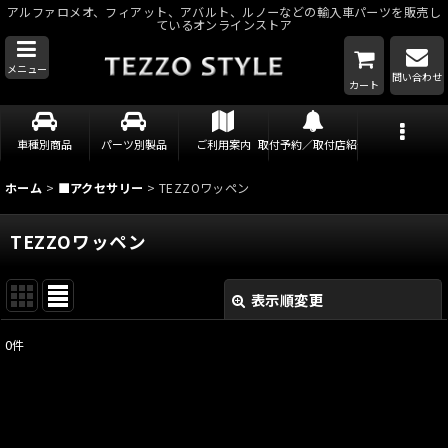
アルファロメオ、フィアット、アバルト、ルノーなどの輸入車パーツを販売し
ているオンラインストア
メニュー
問い合わせ
カート
車種別商品
パーツ別製品
ご利用案内
取付予約／取付店紹介
ホーム
>
■アクセサリー
>
TEZZOワッペン
TEZZOワッペン
表示順変更
閉じる
0
件
表示数
:
並び順
: