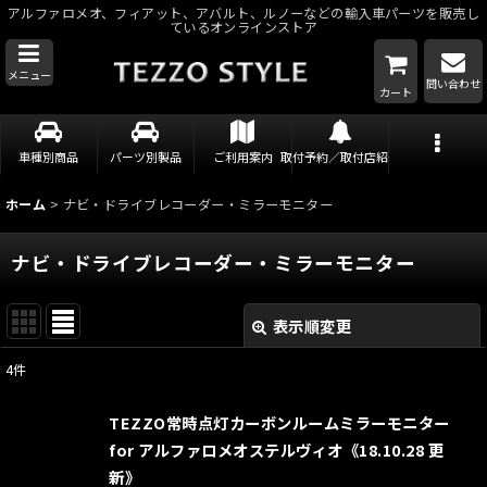
アルファロメオ、フィアット、アバルト、ルノーなどの輸入車パーツを販売し
ているオンラインストア
メニュー
問い合わせ
カート
車種別商品
パーツ別製品
ご利用案内
取付予約／取付店紹介
ホーム
>
ナビ・ドライブレコーダー・ミラーモニター
ナビ・ドライブレコーダー・ミラーモニター
表示順変更
閉じる
4
件
表示数
:
TEZZO常時点灯カーボンルームミラーモニター
並び順
:
for アルファロメオステルヴィオ《18.10.28 更
新》