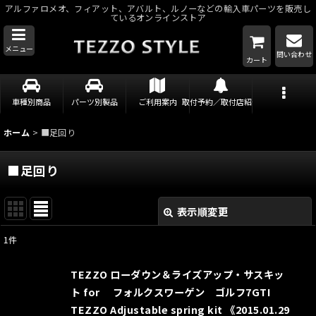
アルファロメオ、フィアット、アバルト、ルノーなどの輸入車パーツを販売し
ているオンラインストア
メニュー
問い合わせ
カート
車種別商品
パーツ別製品
ご利用案内
取付予約／取付店紹介
ホーム
>
■足回り
■足回り
表示順変更
閉じる
1
件
サブカテゴリ
:
TEZZO ローダウン＆ライズアップ・サスキッ
ト for フォルクスワーゲン ゴルフ7GTI
表示数
:
TEZZO Adjustable spring kit 《2015.01.29