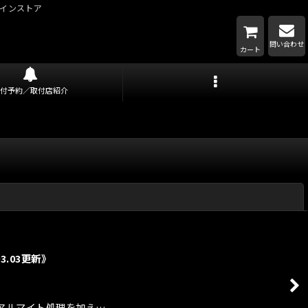
インストア
問い合わせ
カート
取付予約／取付店紹介
閉じる
03.03更新》
ニウム＋アルマイト処理を加え…