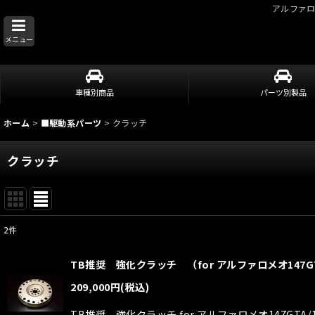
アルファ
メニュー
車種別商品
パーツ別製品
ホーム
>
■駆動系パーツ
>
クラッチ
クラッチ
2
件
表示数
:
TB推奨 強化クラッチ （for アルファロメオ147GTA/156
並び順
:
209,000
円
(税込)
TB推奨 強化クラッチ for アルファロメオ147GTA/156