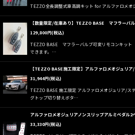
TEZZO全長調整式車高調キット for アルファロメオ
【数量限定/在庫あり】TEZZO BASE マフラー
129,800
円
(税込)
TEZZO BASE マフラーバルブ可変リモコンキッ
できます。…
【TEZZO BASE施工限定】アルファロメオジュ
31,944
円
(税込)
TEZZO BASE 施工限定 アルファロメオジュ
グトップ切り替えボタ…
アルファロメオジュリアノンスリップアルミペダル2ペダル 
33,330
円
(税込)