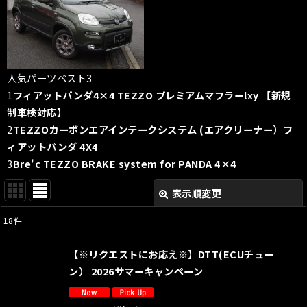
人気パーツベスト3
1
フィアットパンダ4×4 TEZZO プレミアムマフラーlxy 【新規
制車検対応】
2
TEZZOカーボンエアインテークシステム (エアクリーナー）フ
ィアットパンダ 4X4
3
Bre'c TEZZO BRAKE system
for PANDA 4×4
表示順変更
閉じる
18
件
表示数
:
【※リクエストにお応え※】DTT(ECUチュー
並び順
:
ン） 2026サマーキャンペーン