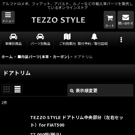
アルファロメオ、フィアット、アバルト、ルノーなどの輸入車パーツを販売し
ているオンラインストア
メニュー
問い合わせ
カート
車種別商品
パーツ別製品
ご利用案内
取付予約／取付店紹介
ホーム
>
■内装パーツ(本革・カーボン)
>
ドアトリム
ドアトリム
表示順変更
閉じる
2
件
表示数
:
TEZZO STYLE ドアトリム中央部分（左右セッ
並び順
:
ト）for FIAT500
77,000
円
(税込)