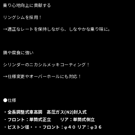
乗り心地向上に貢献する
リングシムを採用！
→適正なレートを保持しながら、しなやかな乗り味に。
錆や腐食に強い
シリンダーのニカシルメッキコーティング！
→仕様変更やオーバーホールにも対応！
●仕様
・全長調整式車高調 高圧ガス
(N2)封入式
・
フロント：単筒式正立 リア：単筒式倒立
・
ピストン径・・・フロント：φ４０ リア：φ３６