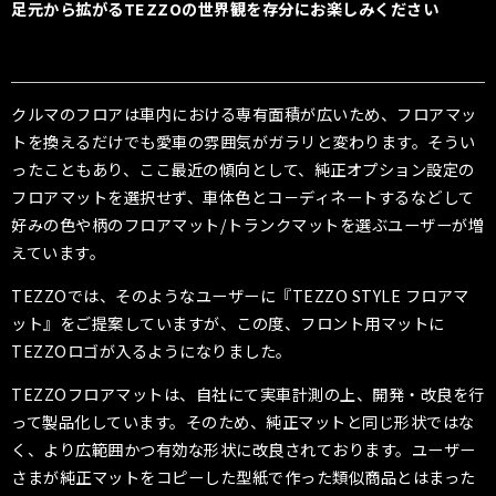
足元から拡がるTEZZOの世界観を存分にお楽しみください
クルマのフロアは車内における専有面積が広いため、フロアマッ
トを換えるだけでも愛車の雰囲気がガラリと変わります。そうい
ったこともあり、ここ最近の傾向として、純正オプション設定の
フロアマットを選択せず、車体色とコ－ディネートするなどして
好みの色や柄のフロアマット
/
トランクマットを選ぶユーザーが増
えています。
TEZZO
では、そのようなユーザーに『
TEZZO STYLE
フロアマ
ット』をご提案していますが、この度、フロント用マットに
TEZZO
ロゴが入るようになりました。
TEZZO
フロアマットは、自社にて実車計測の上、開発・改良を行
って製品化しています。そのため、純正マットと同じ形状ではな
く、より広範囲かつ有効な形状に改良されております。ユーザー
さまが純正マットをコピーした型紙で作った類似商品とはまった