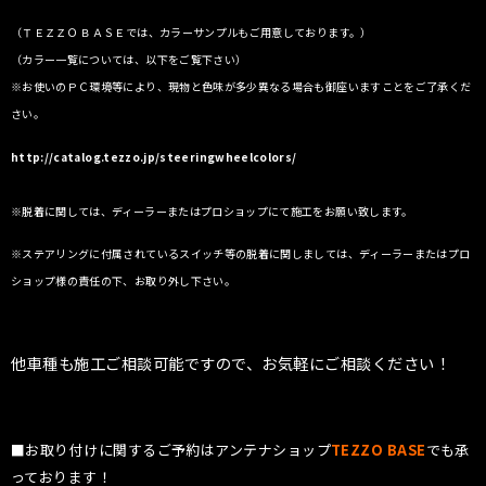
（ＴＥＺＺＯ ＢＡＳＥでは、カラーサンプルもご用意しております。）
（カラー一覧については、以下をご覧下さい）
※お使いのＰＣ環境等により、現物と色味が多少異なる場合も御座いますことをご了承くだ
さい。
http://catalog.tezzo.jp/steeringwheelcolors/
※脱着に関しては、ディーラーまたはプロショップにて施工をお願い致します。
※ステアリングに付属されているスイッチ等の脱着に関しましては、ディーラーまたはプロ
ショップ様の責任の下、お取り外し下さい。
他車種も施工ご相談可能ですので、お気軽にご相談ください！
■お取り付けに関するご予約はアンテナショップ
TEZZO BASE
でも承
っております！