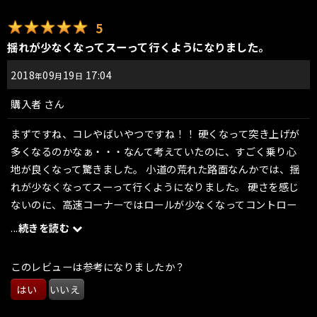
5
揺れが少なくなってスーって行くようになりました。
2018
09
19
17:04
年
月
日
購入者
さん
まずですね、コレやばいやつですね！！ 硬くなって突き上げが
多くなるのかなぁ・・・なんて考えていたのに、すごく乗り心
地が良くなって驚きました。 小道の荒れた路面なんかでは、揺
れが少なくなってスーって行くようになりました。 硬さを感じ
ないのに、高速コーナーではロールが少なくなってコントロー
ル性が向上したので、以前よりスピードレンジも上がりまし
...
続きを読む
た。 コレだとグリップの高いタイヤに換えたくなっちゃいます
ね。 高い買い物をしてしまったと思っていましたが、この車高
このレビューは参考になりましたか？
調なら全然高く感じないです。良い買い物しました。
はい
いいえ