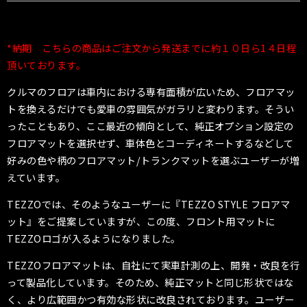
*納期 こちらの商品はご注文から発送までに約１０日ら1４日程
頂いております。
クルマのフロアは車内における専有面積が広いため、フロアマッ
トを換えるだけでも愛車の雰囲気がガラリと変わります。そうい
ったこともあり、ここ最近の傾向として、純正オプション設定の
フロアマットを選択せず、車体色とコ－ディネートするなどして
好みの色や柄のフロアマット
/
トランクマットを選ぶユーザーが増
えています。
TEZZO
では、そのようなユーザーに『
TEZZO STYLE
フロアマ
ット』をご提案していますが、この度、フロント用マットに
TEZZO
ロゴが入るようになりました。
TEZZO
フロアマットは、自社にて実車計測の上、開発・改良を行
って製品化しています。そのため、純正マットと同じ形状ではな
く、より広範囲かつ有効な形状に改良されております。ユーザー