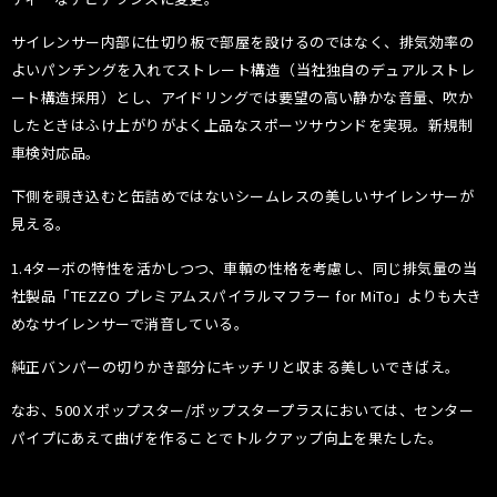
サイレンサー内部に仕切り板で部屋を設けるのではなく、排気効率の
よいパンチングを入れてストレート構造（当社独自のデュアルストレ
ート構造採用）とし、アイドリングでは要望の高い静かな音量、吹か
したときはふけ上がりがよく上品なスポーツサウンドを実現。新規制
車検対応品。
下側を覗き込むと缶詰めではないシームレスの美しいサイレンサーが
見える。
1.4ターボの特性を活かしつつ、車輌の性格を考慮し、同じ排気量の当
社製品「TEZZO プレミアムスパイラルマフラー for MiTo」よりも大き
めなサイレンサーで消音している。
純正バンパーの切りかき部分にキッチリと収まる美しいできばえ。
なお、500Ｘポップスター/ポップスタープラスにおいては、センター
パイプにあえて曲げを作ることでトルクアップ向上を果たした。