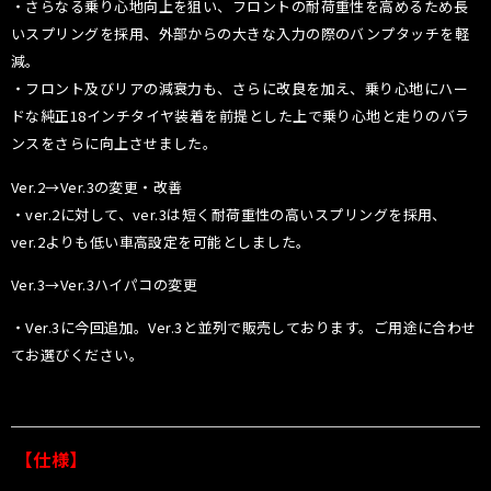
・さらなる乗り心地向上を狙い、フロントの耐荷重性を高めるため長
いスプリングを採用、外部からの大きな入力の際のバンプタッチを軽
減。
・フロント及びリアの減衰力も、さらに改良を加え、乗り心地にハー
ドな純正18インチタイヤ装着を前提とした上で乗り心地と走りのバラ
ンスをさらに向上させました。
Ver.2→Ver.3の変更・改善
・ver.2に対して、ver.3は短く耐荷重性の高いスプリングを採用、
ver.2よりも低い車高設定を可能としました。
Ver.3→Ver.3ハイパコの変更
・Ver.3に今回追加。Ver.3と並列で販売しております。ご用途に合わせ
てお選びください。
【仕様】