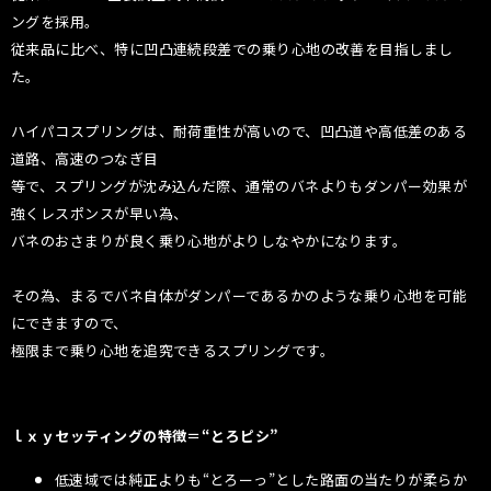
ングを採用。
従来品に比べ、特に凹凸連続段差での乗り心地の改善を目指しまし
た。
ハイパコスプリングは、耐荷重性が高いので、凹凸道や高低差のある
道路、高速のつなぎ目
等で、スプリングが沈み込んだ際、通常のバネよりもダンパー効果が
強くレスポンスが早い為、
バネのおさまりが良く乗り心地がよりしなやかになります。
その為、まるでバネ自体がダンパーであるかのような乗り心地を可能
にできますので、
極限まで乗り心地を追究できるスプリングです。
ｌｘｙセッティングの特徴＝“とろピシ”
低速域では純正よりも“とろーっ”とした路面の当たりが柔らか