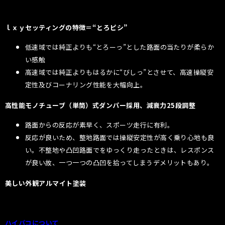
ｌｘｙセッティングの特徴＝“とろピシ”
低速域では純正よりも“とろーっ”とした路面の当たりが柔らか
い感触
高速域では純正よりもはるかに“びしっ”とさせて、高速操縦安
定性及びコーナリング性能を大幅向上。
高性能モノチューブ（単筒）式ダンパー採用、減衰力25段調整
路面からの反応が素早く、スポーツ走行に有利。
反応が良いため、整地路面では操縦安定性が高く乗り心地も良
い。不整地や凸凹路面でをゆっくり走ったときは、レスポンス
が良い故、一つ一つの凸凹を拾ってしまうデメリットもあり。
美しい外観アルマイト塗装
ハイパコについて