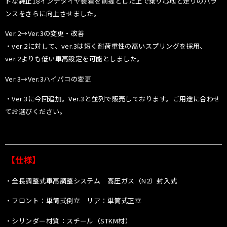
ドな純正18インチタイヤ装着を前提とした上で乗り心地と走りのバラ
ンスをさらに向上させました。
Ver.2→Ver.3の変更・改善
・ver.2に対して、ver.3は短く耐荷重性の高いスプリングを採用、
ver.2よりも低い車高設定を可能としました。
Ver.3→Ver.3ハイパコの変更
・Ver.3に今回追加。Ver.3と並列で販売しております。ご用途に合わせ
てお選びください。
【仕様】
・全長調整式車高調整システム 高圧ガス（N2）封入式
・フロント：単筒式倒立 リア：単筒式正立
・シリンダー材質：スチール（STKM材）