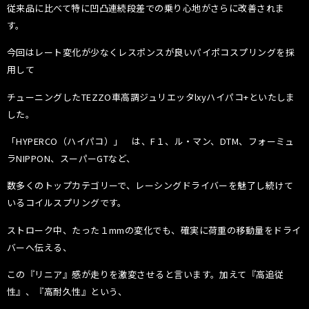
従来品に比べて特に凹凸連続段差での乗り心地がさらに改善されま
す。
今回はレート変化が少なくレスポンスが良いパイポコスプリングを採
用して
チューニングしたTEZZO車高調ジュリエッタlxyハイパコ+といたしま
した。
「HYPERCO（ハイパコ）」 は、F１、ル・マン、DTM、フォーミュ
ラNIPPON、スーパーGTなど、
数多くのトップカテゴリーで、レーシングドライバーを魅了し続けて
いるコイルスプリングです。
ストローク中、たった１mmの変化でも、確実に荷重の移動量をドライ
バーへ伝える、
この『リニア』感が走りを激変させると言います。加えて『高追従
性』、『高耐久性』という、