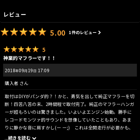
レビュー
5.00
1
件のレビュー
5
神業的マフラーです！！
2018
09
19
17:09
年
月
日
購入者
さん
取付はDIYがパンダ的？！かと、勇気を出して純正マフラーを切
断！四苦八苦の末、2時間程で取付完了。純正のマフラーハンガ
ーが超もろいのは驚きました。いよいよエンジン始動。勝手に
レコードモンツァ的サウンドを想像していたこともあり、あま
りに静かな音に肩すかし(ー ー;) これは全開走行が必要かも、
とムチを入れること2日間。徐々に抜けが良くなり、見違えるよ
...
続きを読む