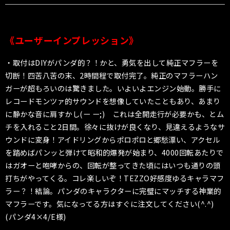
《ユーザーインプレッション》
・取付はDIYがパンダ的？！かと、勇気を出して純正マフラーを
切断！四苦八苦の末、2時間程で取付完了。純正のマフラーハン
ガーが超もろいのは驚きました。いよいよエンジン始動。勝手に
レコードモンツァ的サウンドを想像していたこともあり、あまり
に静かな音に肩すかし(ー ー;) これは全開走行が必要かも、とム
チを入れること2日間。徐々に抜けが良くなり、見違えるようなサ
ウンドに変身！アイドリングからポロポロと郷愁漂い、アクセル
を踏めばパンッと弾けて昭和的爆発が始まり、4000回転あたりで
はガオーと咆哮からの、回転が整ってきた頃にはいつも通りの頭
打ちがやってくる。コレ楽しいぞ！TEZZO好感度ゆるキャラマフ
ラー？！結論。パンダのキャラクターに完璧にマッチする神業的
マフラーです。気になってる方はすぐに注文してください(^.^)
(パンダ4×4/E様)