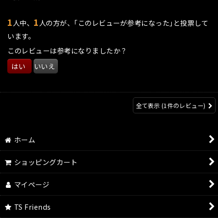
うなサウンドに変身！アイドリングからポロポロと郷愁漂い、
アクセルを踏めばパンッと弾けて昭和的爆発が始まり、4000回
1
1
人中、
人の方が、｢このレビューが参考になった｣と投票して
転あたりではガオーと咆哮からの、回転が整ってきた頃にはい
います。
つも通りの頭打ちがやってくる。コレ楽しいぞ！TEZZO好感度
このレビューは参考になりましたか？
ゆるキャラマフラー？！結論。パンダのキャラクターに完璧に
マッチする神業的マフラーです。気になってる方はすぐに注文し
はい
いいえ
てください(^.^)
全て表示
(1件のレビュー)
ホーム
ショッピングカート
マイページ
TS Friends