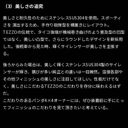
（3）美しさの追究
美しさと耐久性のためにステンレスSUS304を使用。スポーティ
さを 演出するため、手作り砲弾型を横置きにレイアウト。
TEZZOの伝統で、タイコ後端が機械巻き曲げのよう普及型の凹型
ではなく、美しい凸型で、さらにラウンドしたデザインを新採用
した。後続車から見た時、輝くサイレンサーが美しさを主張す
る。
後ろからみた場合は、美しく輝くステンレスSUS304製のサイレ
ンサーが輝き、錆びが多い純正との違いは一目瞭然。溶接各部や
その他フィニッシュの美しさに注目してほしい。性能だけでな
く、美しさにこだわるTEZZOのこだわりを存分に味わえるはず
だ。
こだわりのあるパンダ4×4オーナーには、ぜひ装着前に手にとっ
てフィニッシュのこだわりを見て頂きたいと考えている。