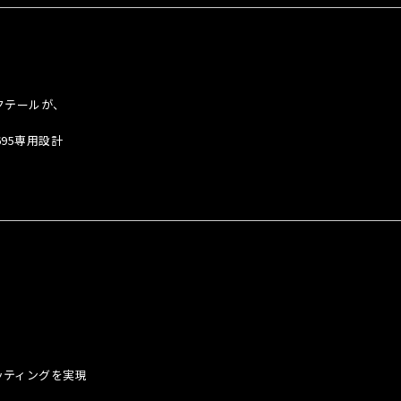
クテールが、
/695専用設計
ッティングを実現