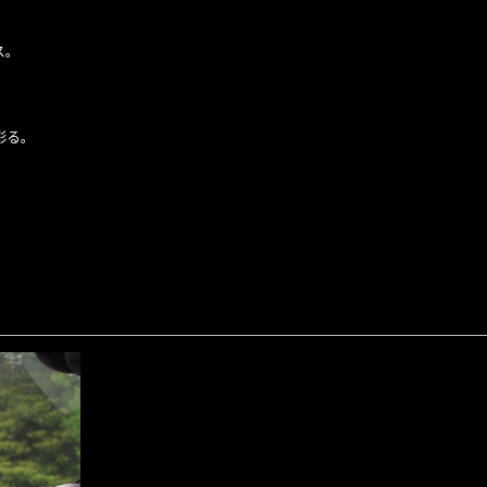
ス。
彩る。