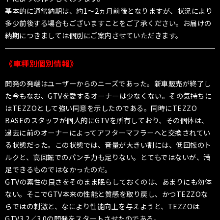
基本的に通常納期は、約1〜2ヵ月前後となりますが、状況により
多少前後する場合もございますことをご了承ください。お届けの
納期につきましては個別にご案内させていただきます。
《車種別個別情報》
開発の発端はユーザーからのニーズであった。新車販売が終了し
た今もなお、GTVを愛するオーナーは少なくない。その気持ちに
はTEZZOとして強い同意を示したのである。同時にTEZZO
BASEのスタッフが個人的にGTVを所有しており、その個体は、
過去に前のオーナーによってアフターマフラーへと交換されてい
る状態だった。この状態では、音量が大きい割には、低回転のト
ルクと、高回転でのパンチ力も足りない。とてもではないが、満
足できるものではなかったのだ。
GTVの素性の良さをそのまま眠らしておくのは、あまりにも勿体
ない。そこでGTV本来の性能と質感を取り戻し、かつTEZZOな
らではの刺激と、なにより性能向上を与えようと、TEZZOは
GTV3.2／3.0の開発をスタートさせたのである。