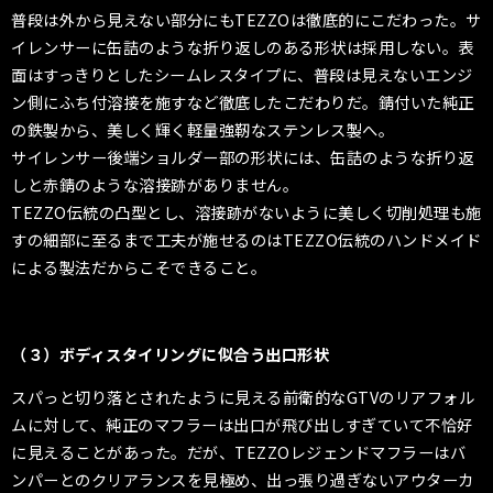
普段は外から見えない部分にもTEZZOは徹底的にこだわった。サ
イレンサーに缶詰のような折り返しのある形状は採用しない。表
面はすっきりとしたシームレスタイプに、普段は見えないエンジ
ン側にふち付溶接を施すなど徹底したこだわりだ。
錆付いた純正
の鉄製から、美しく輝く軽量強靭なステンレス製へ。
サイレンサー後端ショルダー部の形状には、缶詰のような折り返
しと赤錆のような溶接跡がありません。
TEZZO伝統の凸型とし、溶接跡がないように美しく切削処理も施
すの細部に至るまで工夫が施せるのはTEZZO伝統のハンドメイド
による製法だからこそできること。
（３）ボディスタイリングに似合う出口形状
スパっと切り落とされたように見える前衛的なGTVのリアフォル
ムに対して、純正のマフラーは出口が飛び出しすぎていて不恰好
に見えることがあった。だが、TEZZOレジェンドマフラーはバ
ンパーとのクリアランスを見極め、出っ張り過ぎないアウターカ