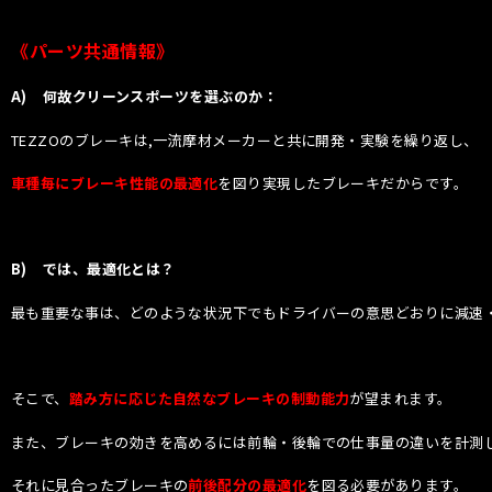
《パーツ共通情報》
A)
何故クリーンスポーツを選ぶのか：
TEZZOのブレーキは,一流摩材メーカーと共に開発・実験を繰り返し、
車種毎にブレーキ性能の最適化
を図り実現したブレーキだからです。
B)
では、最適化とは？
最も重要な事は、どのような状況下でもドライバーの意思どおりに減速
そこで、
踏み方に応じた自然なブレーキの制動能力
が望まれます。
また、ブレーキの効きを高めるには前輪・後輪での仕事量の違いを計測
それに見合ったブレーキの
前後配分の最適化
を図る必要があります。