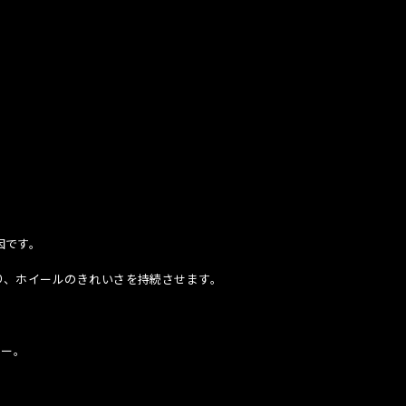
因です。
り、ホイールのきれいさを持続させます。
グパワー。
。