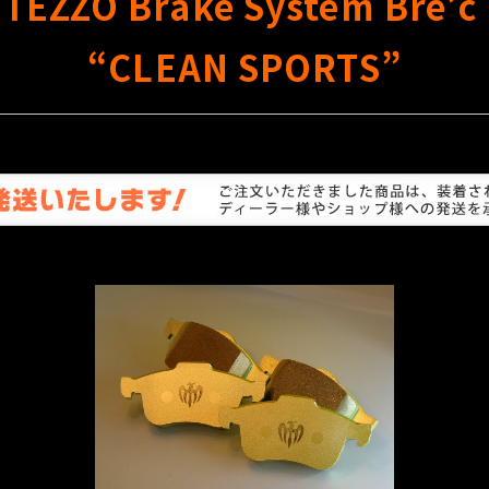
TEZZO Brake System Bre’c
“CLEAN SPORTS”