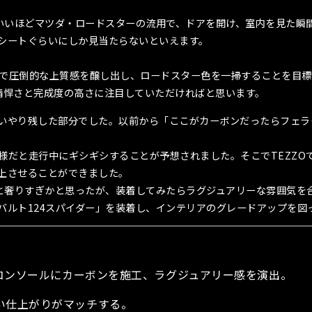
ていいほどマツダ・ロードスターの流用で、ドアを開け、室内を見た瞬
シートぐらいにしか見当たらないといえます。
着で圧倒的な上質感を醸し出し、ロードスター色を一掃することを目標とし
その精悍さと完成度の高さに注目していただければと思います。
いやり残した部分でした。以前から「ここがカーボンだったらフェラー
だと走行中にギシギシすることが予想されました。そこでTEZZO
上させることができました。
と奢りすぎかと思ったが、装着してみたらラグジュアリーな雰囲気を合
or アバルト124スパイダー」を装着し、インテリアのグレードアップを
ーコンソールにカーボンを施工、ラグジュアリー感を演出。
い仕上がりがマッチする。