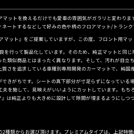
アマットを換えるだけでも愛車の雰囲気がガラリと変わりま
ィネートするなどして好みの色や柄のフロアマット/トランク
E フロアマット』をご提案していますが、この度、フロント用マ
改良を行って製品化しています。そのため、純正マットと同
った類似商品とはまったく異なります。そして、汚れが目立
上質さを追求している車種別専用開発のカーマットで、純国
できがちです。シートの真下部分が寸足らずになっている場
工夫を施して、見映えがいいようにカットしています。もち
オ ジュリア』は純正よりも大きめに設計して隙間が埋まるように
の2種類からお選び頂けます。プレミアムタイプは、上記特徴