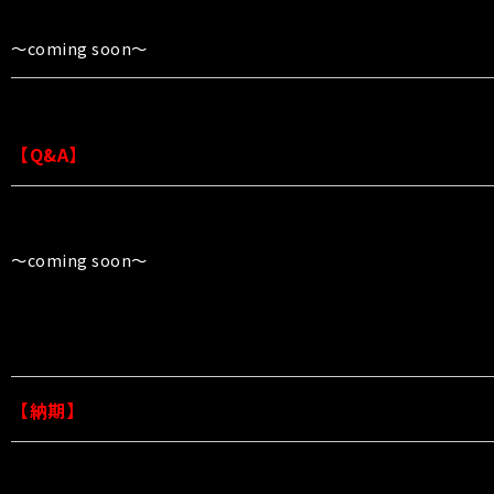
〜coming soon〜
【Q&A】
〜coming soon〜
【納期】