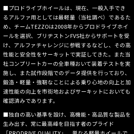
■プロドライブホイールは、現在、一般入手でき
るアルファ用としては最軽量（当社調べ）であるた
め、チームTEZZOは2008年からプロドライブホイ
ー
ルを選択、ブリヂストンFVS社からサポートを受
け、アルファチャレンジに参戦するなどし、その高
性能と安全性をサーキットで実証してきた。また当
社
コンプリートカーの全車種おいて装着テストを実
施し、また試作段階でのデータ提供を行っており、
鍛造・軽量・強靭なことによる乗り心地の向上と加
速
性能の向上を市街地およびサーキットにおいても
確認済みであります。
■独自の高い基準を設け、高機能・高品質な製品を
生み出す、常に最高峰を目指す者のプライド
「PRODRIVE QUALITY」。単なる軽量ホイールで