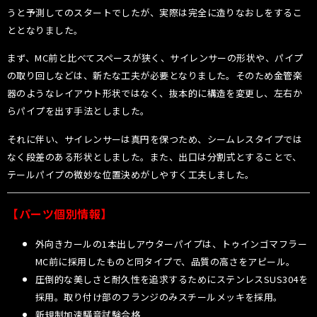
うと予測してのスタートでしたが、実際は完全に造りなおしをするこ
ととなりました。
まず、MC前と比べてスペースが狭く、サイレンサーの形状や、パイプ
の取り回しなどは、新たな工夫が必要となりました。そのため金管楽
器のようなレイアウト形状ではなく、抜本的に構造を変更し、左右か
らパイプを出す手法としました。
それに伴い、サイレンサーは真円を保つため、シームレスタイプでは
なく段差のある形状としました。また、出口は分割式とすることで、
テールパイプの微妙な位置決めがしやすく工夫しました。
【パーツ個別情報】
外向きカールの1本出しアウターパイプは、トゥインゴマフラー
MC前に採用したものと同タイプで、品質の高さをアピール。
圧倒的な美しさと耐久性を追求するためにステンレスSUS304を
採用。取り付け部のフランジのみスチールメッキを採用。
新規制加速騒音試験合格