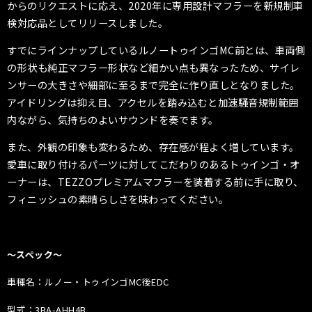
からのリクエストに応え、2020年に専用設計マフラーを新規制車
検対応品としてリリースしました。
すでにラインナップしているルノートゥインゴMC前とは、車両側
の形状も純正マフラー形状など細かい点も異なったため、サイレ
ンサーの大きさや細部に至るまで完全に作り直しとなりました。
アイドリングは抑え目、アクセルを踏み込むと加速騒音規制範囲
内ながら、気持ちのよいサウンドを奏でます。
また、外観の印象も変わるため、存在感が程よく増しています。
愛車に取り付けるパーツに対してこだわりのあるトゥインゴ・オ
ーナーは、TEZZOプレミアムマフラーを装着する前に手に取り、
フィニッシュの素晴らしさを味わってください。
〜スペック〜
車種名：ルノー・トゥインゴMC後EDC
型式
：3BA-AHH4B