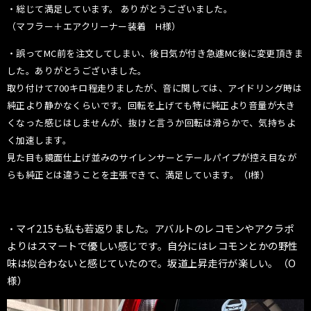
・総じて満足しています。 ありがとうございました。
（マフラー＋エアクリーナー装着 H様）
・
誤ってMC前を注文してしまい、後日気が付き急遽MC後に変更頂きま
した。ありがとうございました。
取り付けて700キロ程走りましたが、音に関しては、アイドリング時は
純正より静かなくらいです。回転を上げても特に純正より音量が大き
くなった感じはしませんが、抜けと言うか回転は滑らかで、気持ちよ
く加速します。
見た目も鏡面仕上げ並みのサイレンサーとテールパイプが控え目なが
らも純正とは違うことを主張できて、満足しています。（I様）
マイ215も私も若返りました。アバルトのレコモンやアクラポ
・
よりはスマートで優しい感じです。自分にはレコモンとかの野性
味は似合わないと感じていたので。坂道上昇走行が楽しい。（O
様）