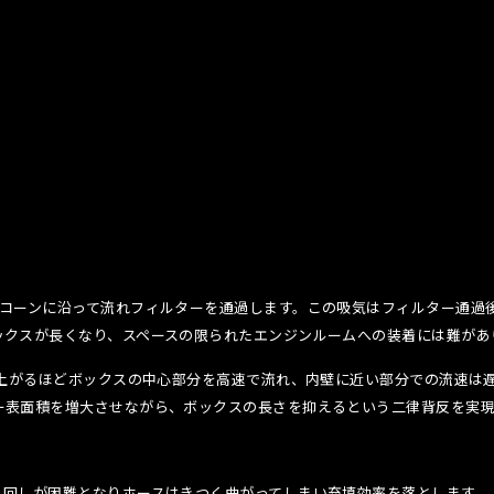
のコーンに沿って流れフィルターを通過します。この吸気はフィルター通過
ックスが長くなり、スペースの限られたエンジンルームへの装着には難があ
が上がるほどボックスの中心部分を高速で流れ、内壁に近い部分での流速は遅
ー表面積を増大させながら、ボックスの長さを抑えるという二律
背反を実
り回しが困難となりホースはきつく曲がってしまい充填効率を落とします。