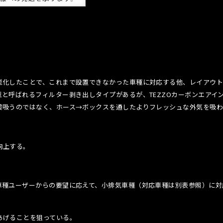
型化したことで、これまで設置できなかった車種に対応する他、レイアウト
と呼ばれるフィルター剥き出しタイプがあるが、TEZZOカーボンエアイ
接吸うのではなく、ホース→ボックスを通したよりフレッシュな外気を吸わ
向上する。
車種ユーザーからの要望に応えて、小排気車種（対応車種は別表参照）に対
。
あげることを狙っている。