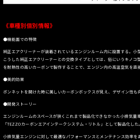
《車種別個別情報》
●機能面での特徴
純正エアクリーナーが装着されているエンジンルーム内に設置する。小
こうした純正エアクリーナーとの交換タイプとしては、俗にいうキノコ型
を耐熱性の高いカーボンで製作することで、エンジン内の高温空気を直
●美的効果
ボンネットを開けた時に美しいカーボンボックスが見え、デザイン性も
●開発ストーリー
エンジンルームのスペースが狭くこれまで製品化できなかった小排気量
「TEZZOカーボンエアインテークシステム・リトル」として製品化した
小排気量エンジンに対して最適なパフォーマンスとメンテナンス効率を