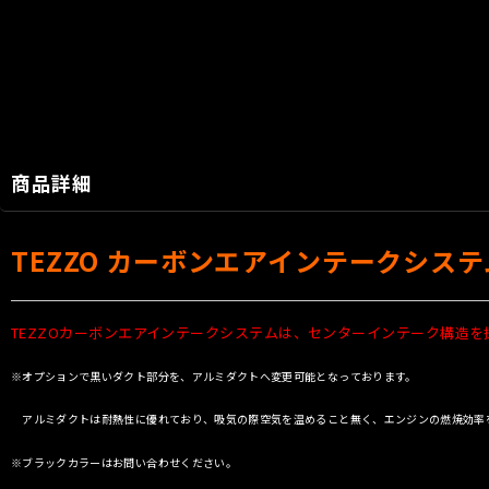
商品詳細
TEZZO カーボンエアインテークシステム
TEZZOカーボンエアインテークシステムは、センターインテーク構造
※オプションで黒いダクト部分を、アルミダクトへ変更可能となっております。
アルミダクトは耐熱性に優れており、吸気の際空気を温めること無く、エンジンの燃焼効率
※ブラックカラーはお問い合わせください。