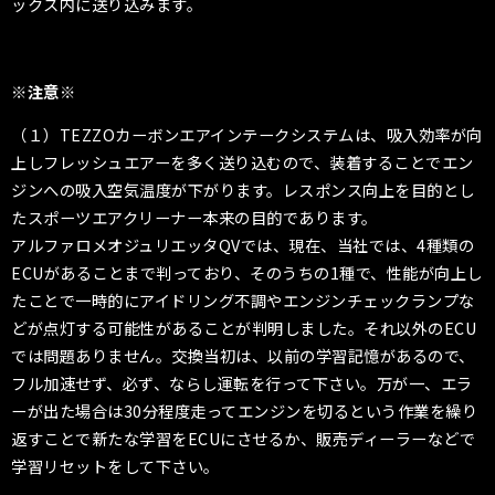
ックス内に送り込みます。
※注意※
（１）TEZZOカーボンエアインテークシステムは、吸入効率が向
上しフレッシュエアーを多く送り込むので、装着することでエン
ジンへの吸入空気温度が下がります。レスポンス向上を目的とし
たスポーツエアクリーナー本来の目的であります。
アルファロメオジュリエッタQVでは、現在、当社では、4種類の
ECUがあることまで判っており、そのうちの1種で、性能が向上し
たことで一時的にアイドリング不調やエンジンチェックランプな
どが点灯する可能性があることが判明しました。それ以外のECU
では問題ありません。交換当初は、以前の学習記憶があるので、
フル加速せず、必ず、ならし運転を行って下さい。万が一、エラ
ーが出た場合は30分程度走ってエンジンを切るという作業を繰り
返すことで新たな学習をECUにさせるか、販売ディーラーなどで
学習リセットをして下さい。