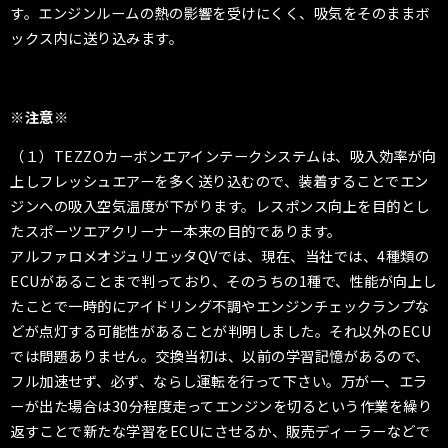
す。エンジンルームの熱の影響を受けにくく、吸気をそのままボ
ックス内に送り込みます。
※注意※
（１）TEZZOカーボンエアインテークシステムは、吸入効率が向
上しフレッシュエアーを多く送り込むので、装着することでエン
ジンへの吸入空気温度が下がります。レスポンス向上を目的とし
たスポーツエアクリーナー本来の目的であります。
アルファロメオジュリエッタQVでは、現在、当社では、4種類の
ECUがあることまで判っており、そのうちの1種で、性能が向上し
たことで一時的にアイドリング不調やエンジンチェックランプな
どが点灯する可能性があることが判明しました。それ以外のECU
では問題ありません。交換当初は、以前の学習記憶があるので、
フル加速せず、必ず、ならし運転を行って下さい。万が一、エラ
ーが出た場合は30分程度走ってエンジンを切るという作業を繰り
返すことで新たな学習をECUにさせるか、販売ディーラーなどで