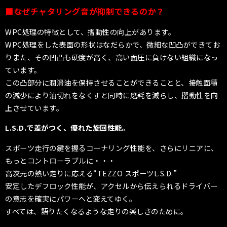
■なぜチャタリング音が抑制できるのか？
WPC処理の特徴として、摺動性の向上があります。
WPC処理をした表面の形状はなだらかで、微細な
凹凸ができてお
りまた、
その凹凸も硬度が高く、高い面圧に負けない組織になっ
ています。
この凸部分に潤滑油を保持させることができることと、接触面積
の減少により油切れをなくすと
同時に磨耗を減らし、摺動性を向
上させています。
L.S.D.で差がつく、優れた旋回性能。
スポーツ走行の鍵を握るコーナリング性能を、さらにリニアに、
もっとコントローラブルに・・・
高次元の熱い走りに応える“TEZZO スポーツL.S.D.”
安定したデフロック性能が、アクセルから伝えられるドライバー
の意志を確実にパワーへと変えてゆく。
すべては、語りたくなるような走りの楽しさのために。