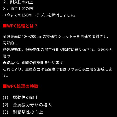
２．耐久性の向上
３．油音上昇の防止
→今までのLSDのトラブルを解消しました。
■WPC処理とは？
金属表面に40〜200μmの特殊なショット玉を高速で噴射させ、
局部的に
熱処理効果、鍛錬効果の加工強化が瞬時に繰り返され、金属表面
層の
再結晶化、組織の微細化を行います。
これにより、金属表面は高強度でねばりのある表面層を形成しま
す。
■WPC処理の特徴
(1) 摺動性の向上
(2) 金属疲労寿命の増大
(3) 耐衝撃性の向上