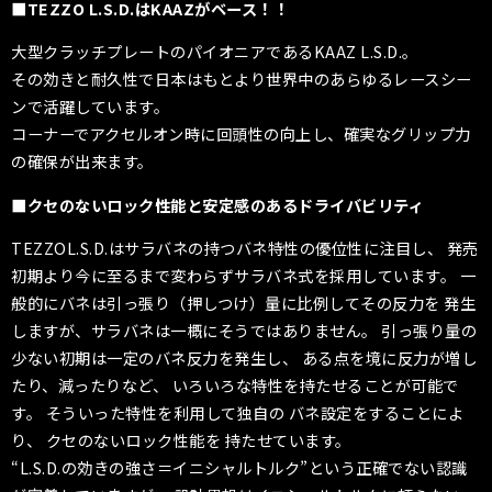
■TEZZO L.S.D.はKAAZがベース！！
大型クラッチプレートのパイオニアであるKAAZ L.S.D.。
その効きと耐久性で日本はもとより世界中のあらゆるレースシー
ンで活躍しています。
コーナーでアクセルオン時に回頭性の向上し、確実なグリップ力
の確保が出来ます。
■クセのないロック性能と安定感のあるドライバビリティ
TEZZO
L.S.D.はサラバネの持つバネ特性の優位性に注目し、 発売
初期より今に至るまで変わらずサラバネ式を採用しています。 一
般的にバネは引っ張り（押しつけ）量に比例してその反力を 発生
しますが、サラバネは一概にそうではありません。 引っ張り量の
少ない初期は一定のバネ反力を発生し、 ある点を境に反力が増し
たり、減ったりなど、 いろいろな特性を持たせることが可能で
す。 そういった特性を利用して独自の バネ設定をすることによ
り、 クセのないロック性能を 持たせています。
“L.S.D.の効きの強さ＝イニシャルトルク”という正確でない認識