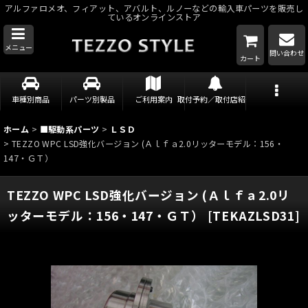
アルファロメオ、フィアット、アバルト、ルノーなどの輸入車パーツを販売し
ているオンラインストア
メニュー
問い合わせ
カート
車種別商品
パーツ別製品
ご利用案内
取付予約／取付店紹介
ホーム
>
■駆動系パーツ
>
ＬＳＤ
>
TEZZO WPC LSD強化バージョン (Ａｌｆａ2.0リッターモデル：156・
147・ＧＴ）
TEZZO WPC LSD強化バージョン (Ａｌｆａ2.0リ
ッターモデル：156・147・ＧＴ）
[
TEKAZLSD31
]