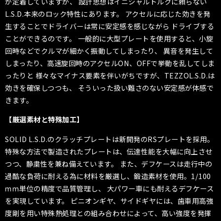
が定着していますが、 設計思想はイニシャルトルクに頼らない
L.S.D.本来のロック特性にあります。 アクセルに応じた効きを発
生することでドライバーは常に安定感を感じながら ドライブする
ことができるのです。 一般的に大型プレートを使用すると、小旋
回時などでクルマが細かく振動してしまったり、 異音を発生して
しまったり、高速旋回時のアクセルON、OFFで挙動を乱してしま
ったりと 様々なマイナス要素を伴いがちですが、TEZZO
L.S.D
.は
効きを確保しつつも、 そういった扱い難さのない安定感が体感で
きます。
【厳選素材と特殊加工】
SOLID L.S.D.のクラッチプレートは新開発のRSプレートを採用。
特殊な方法で製造されたプレートは、伝達性能を大幅に向上させ
つつ、静粛性を兼ね備えています。 また、デフケースは走行中の
過酷な負荷に耐える為に材料を厳選し、鍛造素材を使用。1/100
ｍｍ単位の精度で品質管理し、 大パワー車にも耐えるデフケース
を実現しています。 ピニオンギヤ、サイドギヤには、歯車用高強
度剛を用い特殊熱処理との組み合わせによって、高い強度を発揮