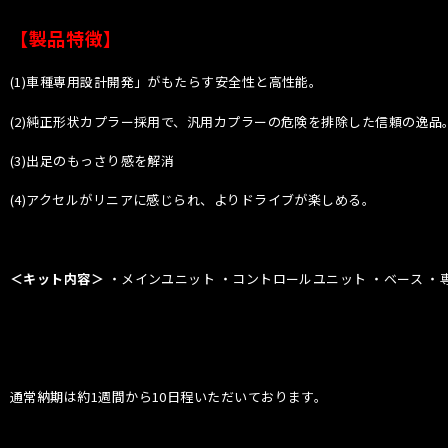
【製品特徴】
(1)車種専用設計開発」がもたらす安全性と高性能。
(2)純正形状カプラー採用で、汎用カプラーの危険を排除した信頼の逸品
(3)出足のもっさり感を解消
(4)アクセルがリニアに感じられ、よりドライブが楽しめる。
＜キット内容＞
・メインユニット ・コントロールユニット ・ベース 
通常納期は約1週間から10日程いただいております。