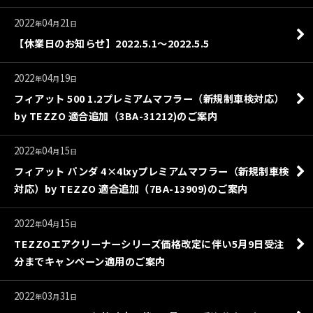
2022
04
21
年
月
日
【休業日のお知らせ】2022.5.1〜2022.5.5
2022
04
19
年
月
日
フィアット 500 1.2プレミアムマフラー（新規制車検対応）
by TEZZO 適合追加（3BA-31212)のご案内
2022
04
15
年
月
日
フィアット パンダ 4×4lxyプレミアムマフラー（新規制車検
対応）by TEZZO 適合追加（7BA-13909)のご案内
2022
04
15
年
月
日
TEZZOエアクリーナーシリーズ価格改定に伴い5月9日受注
分までキャンペーン適用のご案内
2022
03
31
年
月
日