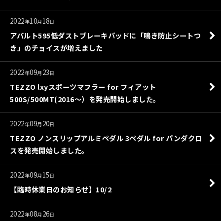
2022
10
18
年
月
日
アバルト595低ダストブレーキパッドに「鳴き防止シートつ
き」のチョイスが増えました
2022
09
23
年
月
日
TEZZO lxyスポーツマフラー for フィアット
500S/500MT(2016～）を発売開始しました。
2022
09
20
年
月
日
TEZZO ノンスリップアルミペダル 3ペダル for パンダクロ
スを発売開始しました。
2022
09
15
年
月
日
【臨時休業日のお知らせ】10/2
2022
08
26
年
月
日