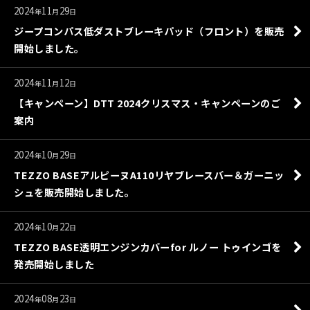
2024
11
29
年
月
日
ジープコンパス低ダストブレーキパッド（フロント）を販売
開始しました。
2024
11
12
年
月
日
【キャンペーン】DTT 2024クリスマス・キャンペーンのご
案内
2024
10
29
年
月
日
TEZZO BASEアルピーヌA110リヤブレースバー＆ガーニッ
シュを販売開始しました。
2024
10
22
年
月
日
TEZZO BASE透明エンジンカバーfor ルノー トゥインゴを
発売開始しました
2024
08
23
年
月
日