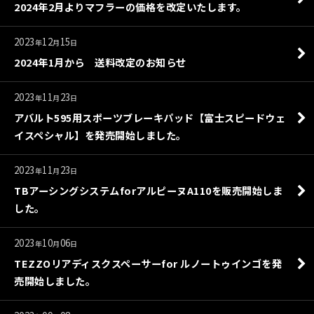
2024年2月よりマフラーの価格を改定いたします。
2023
12
15
年
月
日
2024年1月から 送料改定のお知らせ
2023
11
23
年
月
日
アバルト595用スポーツブレーキパッド【富士スピードウェ
イスペシャル】を発売開始しました。
2023
11
23
年
月
日
TBアーシングシステムforアルピーヌA110を販売開始しま
した。
2023
10
06
年
月
日
TEZZOリアディスクスペーサーfor ルノートゥインゴを発
売開始しました。