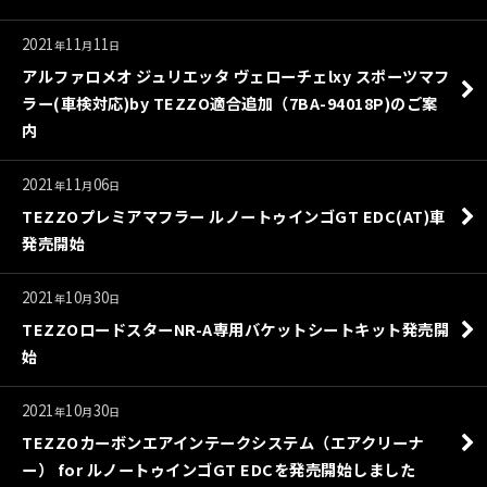
2021
11
11
年
月
日
アルファロメオ ジュリエッタ ヴェローチェlxy スポーツマフ
ラー(車検対応)by TEZZO適合追加（7BA-94018P)のご案
内
2021
11
06
年
月
日
TEZZOプレミアマフラー ルノートゥインゴGT EDC(AT)車
発売開始
2021
10
30
年
月
日
TEZZOロードスターNR-A専用バケットシートキット発売開
始
2021
10
30
年
月
日
TEZZOカーボンエアインテークシステム（エアクリーナ
ー） for ルノートゥインゴGT EDCを発売開始しました