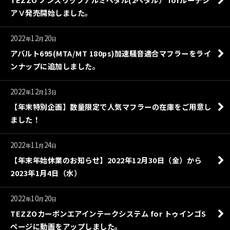
アⅤ発売開始しました。
2022
12
20
年
月
日
アバルト695(MTA/MT 180ps)加速騒音適合マフラーをライ
ンナップに追加しました。
2022
12
13
年
月
日
【年末特別企画】数量限定で人気マフラーの在庫をご用意し
ました！
2022
11
24
年
月
日
【年末年始休業のお知らせ】2022年12月30日（金）から
2023年1月4日（水）
2022
10
20
年
月
日
TEZZOカーボンエアインテークシステム for トゥインゴS
ページに動画をアップしました。