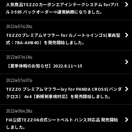
人気商品TEZZOカーボンエアインテークシステム forアバ
ルト595 バックオーダー⇒通常納期になりました。
2022
07
29
年
月
日
TEZZOプレミアムマフラー for ルノートゥインゴS(車両型
式：7BA-AHB4D）を発売開始しました。
2022
07
14
年
月
日
【夏季休暇のお知らせ】2022.8.11〜15
2022
07
07
年
月
日
TEZZO プレミアムマフラーlxy for PANDA CROSS(パンダ
クロス） 4x4【新規制車検対応】を発売開始しました。
2022
06
28
年
月
日
FIA公認TEZZO6点式シートベルト ハンス対応品 発売開始
しました。