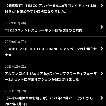
【価格改訂】TEZZO アルピーヌA110専用ナビキット(本体
付き)がお求めやすい価格になりました。
2022
01
28
年
月
日
TEZZOステンレスピラーキット価格改訂のご案内
2022
01
27
年
月
日
★★TEZZO DTT-ECU TUNING キャンペーンのお知らせ
★★
2021
12
02
年
月
日
アルファロメオ ジュリア lxyスポーツマフラーディフューザ
ー3点セットに塗装オプションが設定されました
2021
12
02
年
月
日
【年末年始休業のお知らせ】2021年12月29日（水）から
2022年1月5日