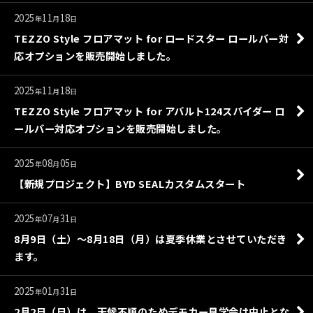
2025
11
18
年
月
日
TEZZO Style フロアマット for ロードスター ロールバー対
応オプションを販売開始しました。
2025
11
18
年
月
日
TEZZO Style フロアマット for アバルト124スパイダー ロ
ールバー対応オプションを販売開始しました。
2025
08
05
年
月
日
【新規プロジェクト】BYD SEALカスタムスタート
2025
07
31
年
月
日
8月9日（土）〜8月18日（月）は夏季休業とさせていただき
ます。
2025
01
31
年
月
日
2月2日（日）は、天候不順のためデモカー見学会は中止とな