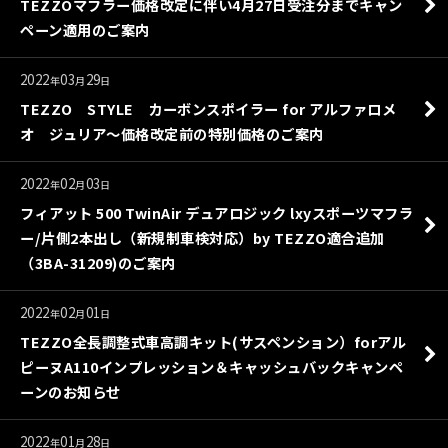
TEZZOマフラー価格改定に伴い4月27日受注分までキャン
ペーン適用のご案内
2022
03
29
年
月
日
TEZZO STYLE カーボンスポイラー for アルファロメ
オ ジュリア～価格改定前の特別価格のご案内
2022
02
03
年
月
日
フィアット 500 TwinAir デュアロジック lxyスポーツマフラ
ー/片側2本出し（新規制車検対応）by TEZZO適合追加
（3BA-31209)のご案内
2022
02
01
年
月
日
TEZZO全長調整式車高調キット(サスペンション）forアル
ピーヌA110インプレッション＆キャッシュバックキャンペ
ーンのお知らせ
2022
01
28
年
月
日