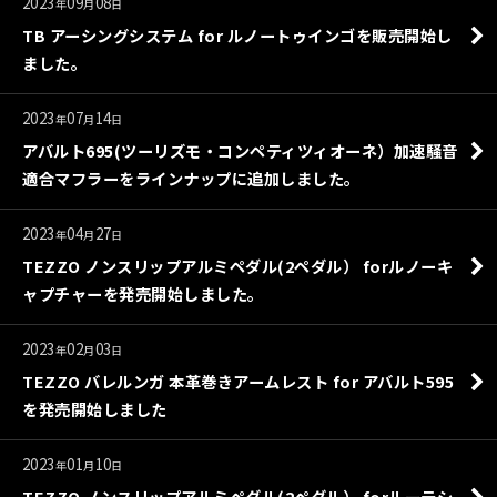
2023
09
08
年
月
日
TB アーシングシステム for ルノートゥインゴを販売開始し
ました。
2023
07
14
年
月
日
アバルト695(ツーリズモ・コンペティツィオーネ）加速騒音
適合マフラーをラインナップに追加しました。
2023
04
27
年
月
日
TEZZO ノンスリップアルミペダル(2ペダル） forルノーキ
ャプチャーを発売開始しました。
2023
02
03
年
月
日
TEZZO バレルンガ 本革巻きアームレスト for アバルト595
を発売開始しました
2023
01
10
年
月
日
TEZZO ノンスリップアルミペダル(2ペダル） forルーテシ