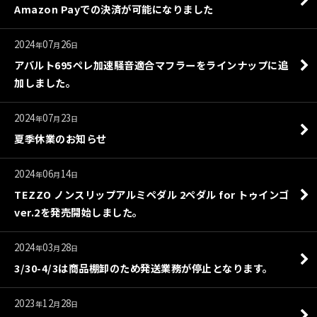
Amazon Payでの決済が可能になりました
2024
07
26
年
月
日
アバルト695ペレ加速騒音適合マフラーをラインナップに追
加しました。
2024
07
23
年
月
日
夏季休業のお知らせ
2024
06
14
年
月
日
TEZZO ノンスリップアルミペダル 2ペダル for トゥインゴ
ver.2を発売開始しました。
2024
03
28
年
月
日
3/30-4/3は商品棚卸のため発送業務が停止となります。
2023
12
28
年
月
日