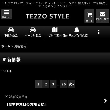
アルファロメオ、フィアット、アバルト、ルノーなどの輸入車パーツを販売し
ているオンラインストア
メニュー
問い合わせ
カート
車種別商品
パーツ別製品
ご利用案内
取付予約／取付店紹介
ホーム
>
更新情報
更新情報
1514
件
1
2
3
...
26
次
»
2026
07
25
年
月
日
【夏季休業日のお知らせ】