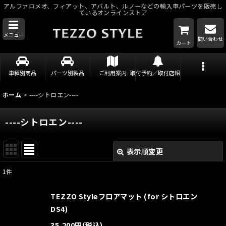
アルファロメオ、フィアット、アバルト、ルノーなどの輸入車パーツを販売し
ているオンラインストア
メニュー
問い合わせ
カート
車種別商品
パーツ別製品
ご利用案内
取付予約／取付店紹介
ホーム
>
----シトロエン----
----シトロエン----
表示順変更
閉じる
1
件
表示数
:
TEZZO Styleフロアマット (for シトロエン
並び順
:
DS4)
35,200
円
(税込)