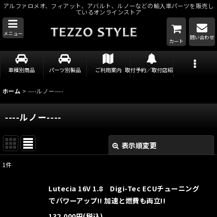
アルファロメオ、フィアット、アバルト、ルノーなどの輸入車パーツを販売し
ているオンラインストア
メニュー
問い合わせ
カート
車種別商品
パーツ別製品
ご利用案内
取付予約／取付店紹介
ホーム
>
----ルノー----
----ルノー----
表示順変更
閉じる
1
件
表示数
:
Lutecia 16V 1.8 Digi-Tec ECUチューニング
並び順
:
でパワーアップ!! 加速と燃費も両立!!
132,000
円
(税込)