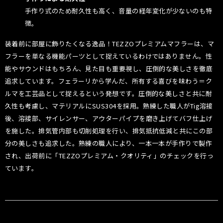
手作り式のため耐久性も高く、音量の経年変化が少ないのも特
徴。
装着前に部屋に飾りたくなる逸品！TEZZOプレミアムマフラーは、マ
フラーを単なる機能パーツとして捉えているわけではありません。性
能やサウンドはもちろん、見た目も重要視し、圧倒的な美しさを徹底
追求しています。フェラーリから学んだ、所有する喜びを味わう＝ク
ルマを工芸品として捉えるという発想です。圧倒的な美しさと共に耐
久性も考慮し、マテリアルにSUS304を採用。熟練した職人がTig溶接
後、溶接部、サイレンサー、アウターパイプを磨き上げてバフ仕上げ
を施した。排気管内部も切削処理を行い、排気抵抗低減と共にこの部
分の美しさも追求した。熟練の職人により、一本一本が手作りで製作
され、出荷前に「TEZZOプレミアム・クオリティ」のチェックを行っ
ています。