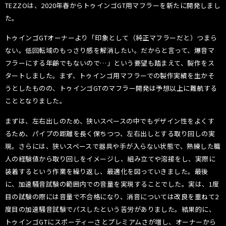
TEZZOは、2020年春からトゥインゴGT用マフラーを新たに開発しまし
た。
トゥインゴGTオーナーより「印象として（純正マフラーだと）つまら
ない。低回転域のもっさり感を解消したい。だからと言って、爆音マ
フラーにする年齢でもないので…」という要望も踏まえて、製作をス
タートしました。まず、トゥインゴ用マフラーでの製作実績を生かそ
うとしたものの、トゥインゴGTのマフラー開発は予想以上に難航する
こととなりました。
まずは、左右出しのため、狭いスペースの中でもデザイン性をよくす
るため、パイプの距離を長く保ちつつ、左右出しとする取り回しの実
現。さらには、狭いスペースで器具や手が入らない状態で、熟練した職
人の経験値から取り回しをイメージし、組み立てや溶接をし、実際に
装着するという作業を繰り返し、最適化を図っていきました。最後
に、加速騒音試験の範囲内での音量を実現することでした。実は、1度
目の試験の際には音量で不合格になり、消音については改良を重ねて2
度目の加速騒音試験でパスしたという苦労がありました。結果的に、
トゥインゴGTにスポーティーさとプレミアムさが増し、オーナーから