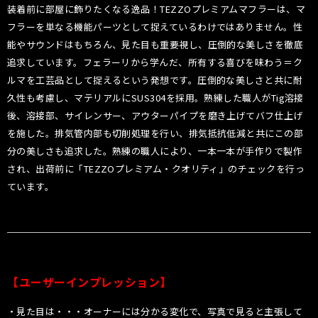
装着前に部屋に飾りたくなる逸品！TEZZOプレミアムマフラーは、マ
フラーを単なる機能パーツとして捉えているわけではありません。性
能やサウンドはもちろん、見た目も重要視し、圧倒的な美しさを徹底
追求しています。フェラーリから学んだ、所有する喜びを味わう＝ク
ルマを工芸品として捉えるという発想です。圧倒的な美しさと共に耐
久性も考慮し、マテリアルにSUS304を採用。熟練した職人がTig溶接
後、溶接部、サイレンサー、アウターパイプを磨き上げてバフ仕上げ
を施した。排気管内部も切削処理を行い、排気抵抗低減と共にこの部
分の美しさも追求した。熟練の職人により、一本一本が手作りで製作
され、出荷前に「TEZZOプレミアム・クオリティ」のチェックを行っ
ています。
【ユーザーインプレッション】
・見た目は・・・オーナーには分かる変化で、写真で見ると主張して