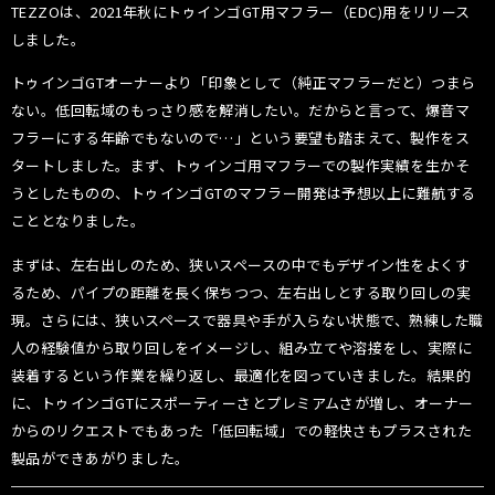
TEZZOは、2021年秋にトゥインゴGT用マフラー（EDC)用をリリース
しました。
トゥインゴGTオーナーより「印象として（純正マフラーだと）つまら
ない。低回転域のもっさり感を解消したい。だからと言って、爆音マ
フラーにする年齢でもないので…」という要望も踏まえて、製作をス
タートしました。まず、トゥインゴ用マフラーでの製作実績を生かそ
うとしたものの、トゥインゴGTのマフラー開発は予想以上に難航する
こととなりました。
まずは、左右出しのため、狭いスペースの中でもデザイン性をよくす
るため、パイプの距離を長く保ちつつ、左右出しとする取り回しの実
現。さらには、狭いスペースで器具や手が入らない状態で、熟練した職
人の経験値から取り回しをイメージし、組み立てや溶接をし、実際に
装着するという作業を繰り返し、最適化を図っていきました。結果的
に、トゥインゴGTにスポーティーさとプレミアムさが増し、オーナー
からのリクエストでもあった「低回転域」での軽快さもプラスされた
製品ができあがりました。