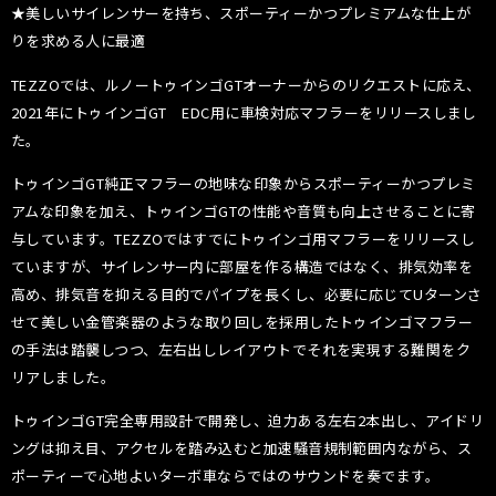
★美しいサイレンサーを持ち、スポーティーかつプレミアムな仕上が
りを求める人に最適
TEZZOでは、ルノートゥインゴGTオーナーからのリクエストに応え、
2021年にトゥインゴGT EDC用に車検対応マフラーをリリースしまし
た。
トゥインゴGT純正マフラーの地味な印象からスポーティーかつプレミ
アムな印象を加え、トゥインゴGTの性能や音質も向上させることに寄
与しています。TEZZOではすでにトゥインゴ用マフラーをリリースし
ていますが、サイレンサー内に部屋を作る構造ではなく、排気効率を
高め、排気音を抑える目的でパイプを長くし、必要に応じてUターンさ
せて美しい金管楽器のような取り回しを採用したトゥインゴマフラー
の手法は踏襲しつつ、左右出しレイアウトでそれを実現する難関をク
リアしました。
トゥインゴGT完全専用設計で開発し、迫力ある左右2本出し、アイドリ
ングは抑え目、アクセルを踏み込むと加速騒音規制範囲内ながら、ス
ポーティーで心地よいターボ車ならではのサウンドを奏でます。