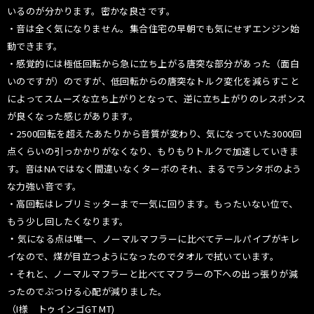
いるのが分かります。密かな良さです。
・音は全く気になりません。集合住宅の早朝でも気にせずエンジン始
動できます。
・感覚的には極低回転から急に立ち上がる唐突な部分があった（面白
いのですが）のですが、低回転からの唐突なトルク変化を減らすこと
によってスムーズな立ち上がりとなって、逆に立ち上がりのレスポンス
が良くなった感じがあります。
・2500回転を超えたあたりから音質が変わり、気になっていた3000回
点くらいの引っかかりがなくなり、もりもりトルクで加速していきま
す。音はNAではなく間違いなくターボのそれ、まるでランタボのよう
な力強い音です。
・高回転はレブリミッターまで一気に回ります。もったいない位で、
もう少し回したくなります。
・
気になる点は唯一、ノーマルマフラーに比べてテールパイプがキレ
イなので、煤が目立つようになったのでタオルで拭いています。
・それと、ノーマルマフラーと比べてマフラーの下への出っ張りが減
ったのでぶつける心配が減りました。
（I様 トゥインゴGT MT)