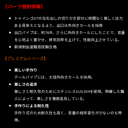
【パーツ個別情報】
トゥインゴGTの左右出しの切りかき部分に隙間なく美しく迫力
ある見栄えとなるよう、出口は外向きカールを採用
出口パイプは、約76Φ、さらに外向きカールにしたことで、音量
を心地よく響かせ、排気効率を上げて、性能向上させている。
新規制加速騒音試験合格
【プレミアムシリーズ】
美しい手作り
テールパイプには、大径外向きカールを採用。
美しさの追求
美しさと耐久性のためにステンレスSUS304を使用。熟練した職
人によって、美しさを徹底追及している。
手作りによる耐久性
手作り式のため耐久性も高く、音量の経年変化が少ないのも特
徴。