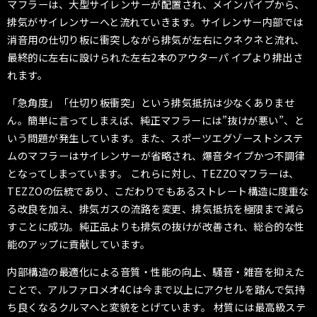
マフラーは、大型サイレンサーが配置され、メインパイプから、
排気がサイレンサーへと流れていきます。サイレンサー内部では
消音用の仕切り板に衝突しながら排気が左右にクネクネと流れ、
最終的に左右に設けられた左右2本のアウターパ イプより排出さ
れます。
「急角度」「仕切り板衝突」という排気抵抗は少なくありませ
ん。簡単に言ってしまえば、純正マフラーには”抜けが悪い”、と
いう問題が発生しています。また、スポーツエグゾーストシステ
ムのマフラーはサイレンサーが省略され、爆音タイプかつ不調律
となってしまっています。 これらに対し、TEZZOマフラーは、
TEZZOの伝統であり、こだわりでもあるストレート構造に度重な
る改良を加え、排気ガスの流路を変更、排気抵抗を極限まで減ら
すことに成功。純正品よりも排気の抜けが改善され、総合的な性
能のアップに貢献しています。
内部構造の最適化による音質・性能の向上、騒音・雑音を抑えた
ことで、アルファロメオ4Cは今まで以上にアクセルを踏んで気持
ち良くなるクルマへと変貌をとげています。 材質には最高級ステ