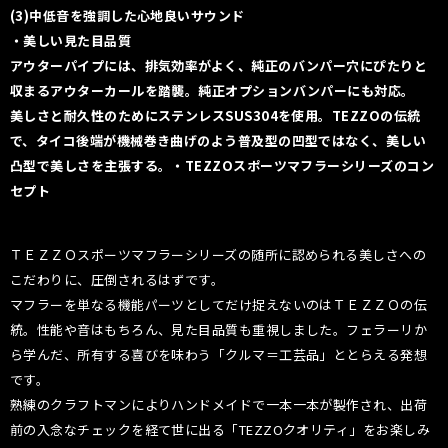
(3)中低音を強調した心地良いサウンド
・美しい見た目品質
アウターパイプには、排気効率がよく、純正のバンパー穴にぴたりと
収まるアウターカールを踏襲。純正オプションバンパーにも対応。
美しさと耐久性のためにステンレスSUS304を使用。TEZZOの伝統
で、タイコ後端が機械巻き曲げのよう普及型の凹型ではなく、美しい
凸型で美しさを主張する。・TEZZOスポーツマフラーシリーズのコン
セプト
ＴＥＺＺＯスポーツマフラーシリーズの随所に認められる美しさへの
こだわりに、圧倒されるはずです。
マフラーを単なる機能パーツとしてだけ捉えないのはＴＥＺＺＯの伝
統。性能や音はもちろん、見た目品質も重視しました。フェラーリか
ら学んだ、所有する喜びを味わう「クルマ＝工芸品」ととらえる発想
です。
熟練のクラフトマンによりハンドメイドで一本一本が製作され、出荷
前の入念なチェックを経て世に出る「TEZZOクオリティ」をお楽しみ