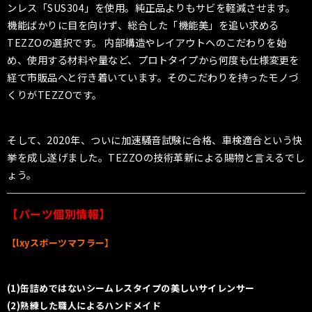
ンレス「SUS304」を使用。純正品よりもサビを軽減させます。
機能ばかりに目を向けず、総合した「機能美」を追い求める
TEZZOの選択です。 内部構造やレイアウトへのこだわりを始
め、使用する材料や量など、プロトタイプから何度も仕様変更を
経て市販品へと行き着いています。そのこだわりを持ったモノづ
くりがTEZZOです。
そして、2020年、ついに加速騒音試験に合格、車検適合という快
挙を成し遂げました。TEZZOの技術革新による賜物と言えるでし
ょう。
【パーツ個別情報】
【lxyスポーツマフラー】
(1)缶詰めではないシームレスタイプの美しいサイレンサー
(2)熟練した職人によるハンドメイド