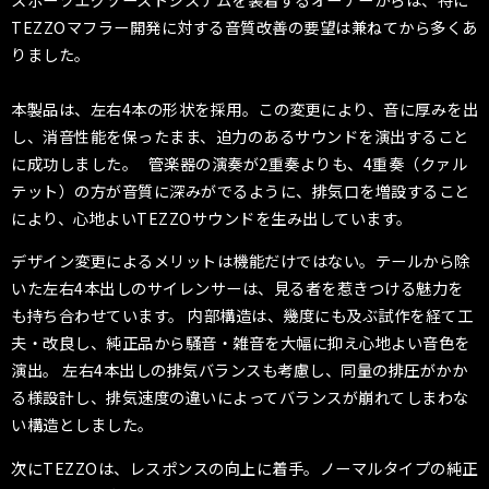
TEZZOマフラー開発に対する音質改善の要望は兼ねてから多くあ
りました。
本製品は、左右4本の形状を採用。この変更により、音に厚みを出
し、消音性能を保ったまま、迫力のあるサウンドを演出すること
に成功しました。 管楽器の演奏が2重奏よりも、4重奏（クァル
テット）の方が音質に深みがでるように、排気口を増設すること
により、心地よいTEZZOサウンドを生み出しています。
デザイン変更によるメリットは機能だけではない。テールから除
いた左右4本出しのサイレンサーは、見る者を惹きつける魅力を
も持ち合わせています。 内部構造は、幾度にも及ぶ試作を経て工
夫・改良し、純正品から騒音・雑音を大幅に抑え心地よい音色を
演出。 左右4本出しの排気バランスも考慮し、同量の排圧がかか
る様設計し、排気速度の違いによってバランスが崩れてしまわな
い構造としました。
次にTEZZOは、レスポンスの向上に着手。ノーマルタイプの純正