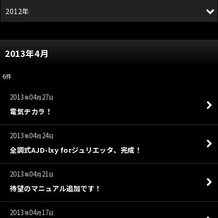
2012年
2013年4月
6
件
2013
04
27
年
月
日
電気ヂカラ！
2013
04
24
年
月
日
全調式AJD-lxy forジュリエッタ、完成！
2013
04
21
年
月
日
待望のマニュアル追加です！
2013
04
17
年
月
日