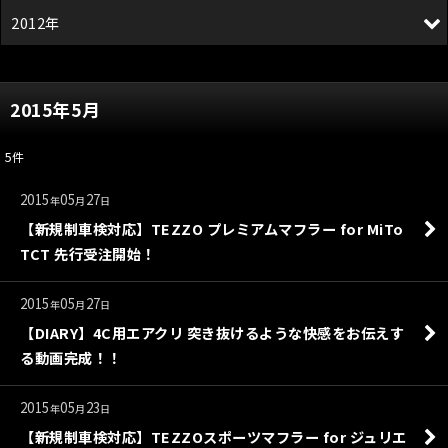
2012年
2015年5月
5
件
2015
05
27
年
月
日
【新規制車検対応】TEZZO プレミアムマフラー for MiTo
TCT 先行受注開始！
2015
05
27
年
月
日
【DIARY】4C用エアクリ 突き抜けるような快感をお伝えす
る動画完成！！
2015
05
23
年
月
日
【新規制車検対応】TEZZOスポーツマフラー for ジュリエ