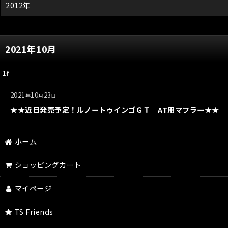
2012年
2021年10月
1
件
2021
10
23
年
月
日
★★近日発売予定！ルノートゥインゴＧＴ AT用マフラー★★
ホーム
ショッピングカート
マイページ
TS Friends