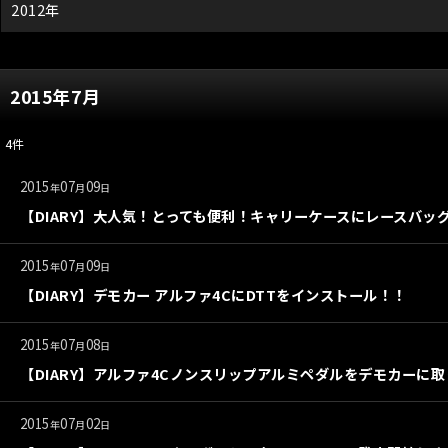
2012年
2015年7月
4
件
2015
07
09
年
月
日
【DIARY】大人気！とっても便利！キャリーケースにレースバッ
2015
07
09
年
月
日
【DIARY】デモカー アルファ4CにDTTをインストール！！
2015
07
08
年
月
日
【DIARY】アルファ4Cノンスリップアルミペダルをデモカーに
2015
07
02
年
月
日