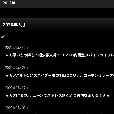
2012年
2020年5月
5
件
2020
05
30
年
月
日
★★早いもの勝ち！極少数入荷！TEZZO内蔵型スパイドライブレ
2020
05
23
年
月
日
★★アバルト124スパイダー用のTEZZOリアルカーボンミラーケー
2020
05
17
年
月
日
★★DTT ECUチューンでストレス無くより爽快な走りを！★★
2020
05
09
年
月
日