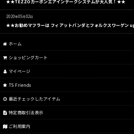
★★TEZZOカーボンエアインテークシステムが大人気！★★
2020
05
02
年
月
日
★★お勧めマフラーは フィアットパンダとフォルクスワーゲン up
ホーム
ショッピングカート
マイページ
TS Friends
最近チェックしたアイテム
特定商取引法表示
ご利用案内