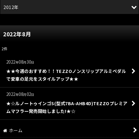
2012年
2022年8月
2
件
2022
08
30
年
月
日
★★今週のおすすめ！！TEZZOノンスリップアルミペダル
で愛車の足元をスタイルアップ★★
2022
08
02
年
月
日
★☆ルノートゥインゴS(型式7BA-AHB4D)TEZZOプレミア
ムマフラー発売開始しました!★☆
ホーム