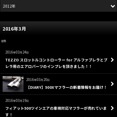
2012年
2016年3月
8
件
2016
03
24
年
月
日
TEZZO スロットルコントローラー for アルファブレラとブ
レラ用のエアロパーツのインプレを頂きました！！
2016
03
20
年
月
日
【DIARY】500Xマフラーの新着情報をお届け！
2016
03
19
年
月
日
フィアット500ツインエアの車検対応マフラーが売れていま
す！