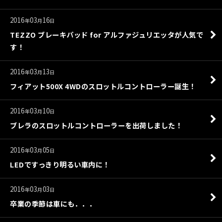
2016
03
16
年
月
日
TEZZO ブレーキパッド for アルファジュリエッタが人気で
す！
2016
03
13
年
月
日
フィアット500X 4WDのスロットルコントローラー誕生！
2016
03
10
年
月
日
ブレラのスロットルコントローラーを出荷しました！
2016
03
05
年
月
日
LEDですっきり明るい車内に！
2016
03
03
年
月
日
卒業の季節は車にも．．．