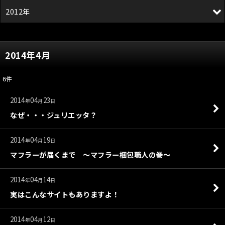
2012年
2014年4月
6
件
2014
04
23
年
月
日
なぜ・・・ジュリエッタ？
2014
04
19
年
月
日
マフラーが届くまで ～マフラー梱包職人の巻～
2014
04
14
年
月
日
実はこんなサイトもありますよ！
2014
04
12
年
月
日