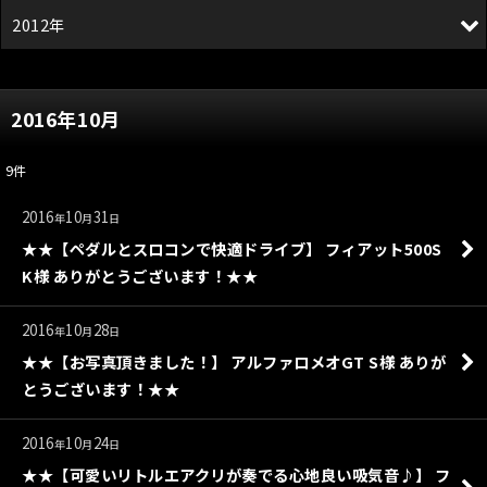
2012年
2016年10月
9
件
2016
10
31
年
月
日
★★【ペダルとスロコンで快適ドライブ】 フィアット500S
K様 ありがとうございます！★★
2016
10
28
年
月
日
★★【お写真頂きました！】 アルファロメオGT S様 ありが
とうございます！★★
2016
10
24
年
月
日
★★【可愛いリトルエアクリが奏でる心地良い吸気音♪】 フ