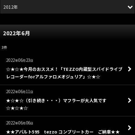
2012年
2022年6月
3
件
2022
06
23
年
月
日
☆★☆★今月のおススメ！「TEZZO内蔵型スパイドライブ
レコーダーforアルファロメオジュリア」☆★☆
2022
06
11
年
月
日
★☆★☆（引き続き・・・）マフラーが大人気です
☆★☆★☆
2022
06
06
年
月
日
★★アバルト595 tezzo コンプリートカー ご納車★★