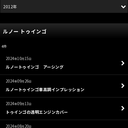
2012年
ルノー トゥインゴ
4
件
2024
10
15
年
月
日
ルノートゥインゴ アーシング
2024
09
26
年
月
日
ルノートゥインゴ車高調インプレッション
2024
09
13
年
月
日
トゥインゴの透明エンジンカバー
2024
08
20
年
月
日